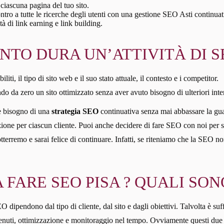
ciascuna pagina del tuo sito.
ontro a tutte le ricerche degli utenti con una gestione SEO Asti continuat
tà di link earning e link building.
TO DURA UN’ATTIVITÀ DI SE
liti, il tipo di sito web e il suo stato attuale, il contesto e i competitor.
do da zero un sito ottimizzato senza aver avuto bisogno di ulteriori inte
’è bisogno di una
strategia SEO
continuativa senza mai abbassare la gu
one per ciascun cliente. Puoi anche decidere di fare SEO con noi per sei m
i otterremo e sarai felice di continuare. Infatti, se riteniamo che la SEO
FARE SEO PISA ? QUALI SONO
 dipendono dal tipo di cliente, dal sito e dagli obiettivi. Talvolta è suffi
ntenuti, ottimizzazione e monitoraggio nel tempo. Ovviamente questi due t