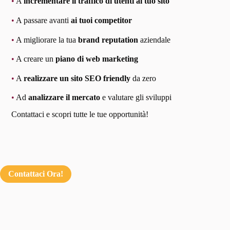
•
A
incrementare il traffico di utenti al tuo sito
•
A passare avanti
ai tuoi competitor
•
A migliorare la tua
brand reputation
aziendale
•
A creare un
piano di web marketing
•
A
realizzare un sito SEO friendly
da zero
•
Ad
analizzare il mercato
e valutare gli sviluppi
Contattaci e scopri tutte le tue opportunità!
Contattaci Ora!