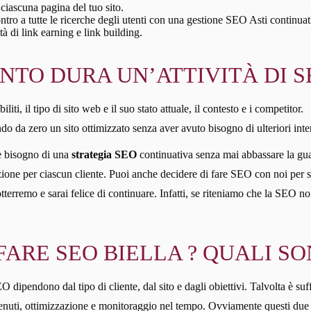
ciascuna pagina del tuo sito.
ontro a tutte le ricerche degli utenti con una gestione SEO Asti continuat
tà di link earning e link building.
TO DURA UN’ATTIVITÀ DI SE
liti, il tipo di sito web e il suo stato attuale, il contesto e i competitor.
do da zero un sito ottimizzato senza aver avuto bisogno di ulteriori inte
’è bisogno di una
strategia SEO
continuativa senza mai abbassare la gu
one per ciascun cliente. Puoi anche decidere di fare SEO con noi per sei m
i otterremo e sarai felice di continuare. Infatti, se riteniamo che la SEO
ARE SEO BIELLA ? QUALI SON
 dipendono dal tipo di cliente, dal sito e dagli obiettivi. Talvolta è suffi
ntenuti, ottimizzazione e monitoraggio nel tempo. Ovviamente questi due t