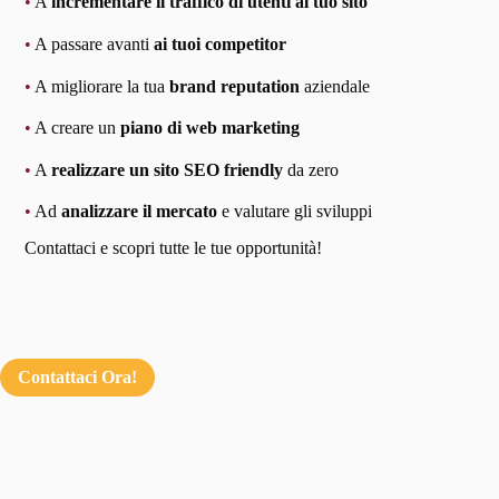
•
A
incrementare il traffico di utenti al tuo sito
•
A passare avanti
ai tuoi competitor
•
A migliorare la tua
brand reputation
aziendale
•
A creare un
piano di web marketing
•
A
realizzare un sito SEO friendly
da zero
•
Ad
analizzare il mercato
e valutare gli sviluppi
Contattaci e scopri tutte le tue opportunità!
Contattaci Ora!