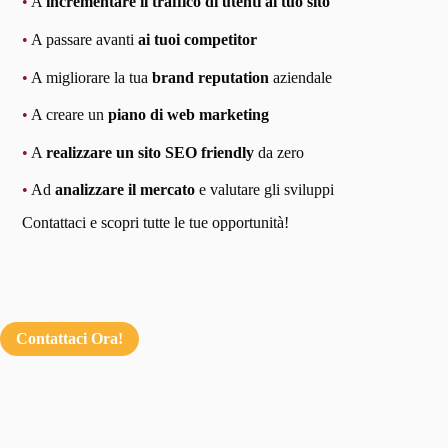
•
A
incrementare il traffico di utenti al tuo sito
•
A passare avanti
ai tuoi competitor
•
A migliorare la tua
brand reputation
aziendale
•
A creare un
piano di web marketing
•
A
realizzare un sito SEO friendly
da zero
•
Ad
analizzare il mercato
e valutare gli sviluppi
Contattaci e scopri tutte le tue opportunità!
Contattaci Ora!