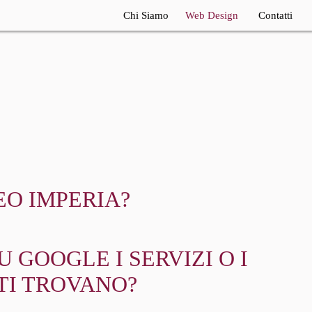
Chi Siamo
Web Design
Contatti
Realizzazione Siti
Internet
Consulente SEO
Consulenza Seo
EO IMPERIA?
 GOOGLE I SERVIZI O I
TI TROVANO?
?