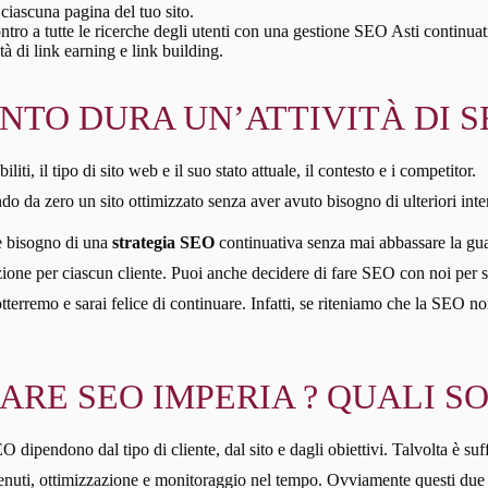
ciascuna pagina del tuo sito.
ontro a tutte le ricerche degli utenti con una gestione SEO Asti continuat
tà di link earning e link building.
TO DURA UN’ATTIVITÀ DI SE
liti, il tipo di sito web e il suo stato attuale, il contesto e i competitor.
do da zero un sito ottimizzato senza aver avuto bisogno di ulteriori inte
’è bisogno di una
strategia SEO
continuativa senza mai abbassare la gu
one per ciascun cliente. Puoi anche decidere di fare SEO con noi per sei m
i otterremo e sarai felice di continuare. Infatti, se riteniamo che la SEO
RE SEO IMPERIA ? QUALI SO
 dipendono dal tipo di cliente, dal sito e dagli obiettivi. Talvolta è suffi
ntenuti, ottimizzazione e monitoraggio nel tempo. Ovviamente questi due t